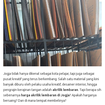
Jogja
tidak
hanya
dikenal
sebagai
kota
pelajar,
tapi
juga
sebagai
pusat
kreatif
yang
terus
berkembang.
Salah
satu
material
yang
kini
banyak
diburu
oleh
pelaku
usaha
kreatif,
desainer
interior,
hingga
pengrajin
kerajinan
tangan
adalah
akrilik
lembaran
.
Tapi
berapa
sih
sebenarnya
harga
akrilik
lembaran
di
Jogja
?
Apakah
harganya
bersaing?
Dan
di
mana
tempat
membelinya?