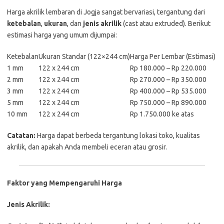
Harga
akrilik
lembaran
di
Jogja
sangat
bervariasi,
tergantung
dari
ketebalan
,
ukuran
,
dan
jenis
akrilik
(
cast
atau
extruded).
Berikut
estimasi
harga
yang
umum
dijumpai:
Ketebalan
Ukuran
Standar (
122×244
cm)
Harga
Per
Lembar (
Estimasi)
1
mm
122
x
244
cm
Rp
180.000 –
Rp
220.000
2
mm
122
x
244
cm
Rp
270.000 –
Rp
350.000
3
mm
122
x
244
cm
Rp
400.000 –
Rp
535.000
5
mm
122
x
244
cm
Rp
750.000 –
Rp
890.000
10
mm
122
x
244
cm
Rp
1.750.000
ke
atas
Catatan:
Harga
dapat
berbeda
tergantung
lokasi
toko,
kualitas
akrilik,
dan
apakah
Anda
membeli
eceran
atau
grosir.
Faktor
yang
Mempengaruhi
Harga
Jenis
Akrilik: