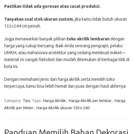
Pastikan
tidak
ada
goresan
atau
cacat
produksi.
Tanyakan
soal
stok
ukuran
custom
,
jika
kamu
tidak
butuh
ukuran
122×244
cm
penuh.
Jogja
menawarkan
banyak
pilihan
toko
akrilik
lembaran
dengan
harga
yang
cukup
bersaing.
Baik
Anda
seorang
pengrajin,
pelaku
UMKM,
atau
mahasiswa
arsitektur
yang
sedang
membuat
maket—
material
ini
sangat
fleksibel
dan
mudah
ditemukan
di
berbagai
titik
di
kota
ini.
Dengan
memahami
jenis
dan
harga
akrilik
serta
memilih
toko
terpercaya,
kamu
bisa
lebih
hemat
dan
puas
dengan
hasil
akhirnya.
Category:
Tips
Tags:
Harga Akrilik
,
Harga Akrilik per lembar
,
Harga
Akrilik per Meter
,
Harga Akrilik ukuran 120 x 240
Panduan Memilih Bahan Dekorasi