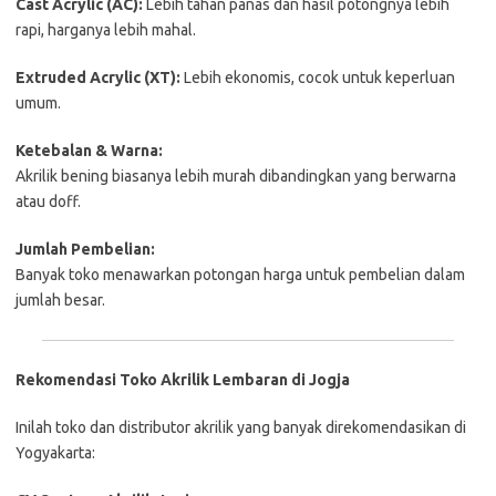
Cast
Acrylic (
AC):
Lebih
tahan
panas
dan
hasil
potongnya
lebih
rapi,
harganya
lebih
mahal.
Extruded
Acrylic (
XT):
Lebih
ekonomis,
cocok
untuk
keperluan
umum.
Ketebalan &
Warna:
Akrilik
bening
biasanya
lebih
murah
dibandingkan
yang
berwarna
atau
doff.
Jumlah
Pembelian:
Banyak
toko
menawarkan
potongan
harga
untuk
pembelian
dalam
jumlah
besar.
Rekomendasi
Toko
Akrilik
Lembaran
di
Jogja
Inilah toko
dan
distributor
akrilik
yang
banyak
direkomendasikan
di
Yogyakarta: