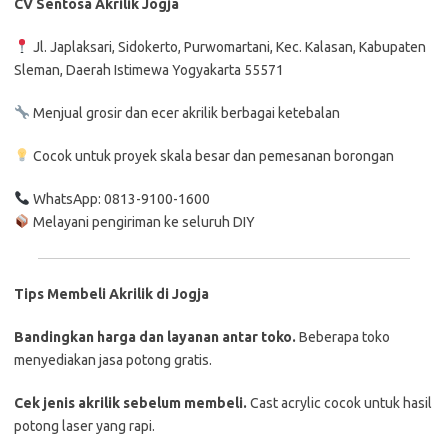
CV Sentosa Akrilik
Jogja
Jl. Japlaksari, Sidokerto, Purwomartani, Kec. Kalasan, Kabupaten
Sleman, Daerah Istimewa Yogyakarta 55571
Menjual
grosir
dan
ecer
akrilik
berbagai
ketebalan
Cocok
untuk
proyek
skala
besar
dan
pemesanan
borongan
WhatsApp: 0813-9100-1600
Melayani pengiriman ke seluruh DIY
Tips
Membeli
Akrilik
di
Jogja
Bandingkan
harga
dan
layanan
antar
toko.
Beberapa
toko
menyediakan
jasa
potong
gratis.
Cek
jenis
akrilik
sebelum
membeli.
Cast
acrylic
cocok
untuk
hasil
potong
laser
yang
rapi.